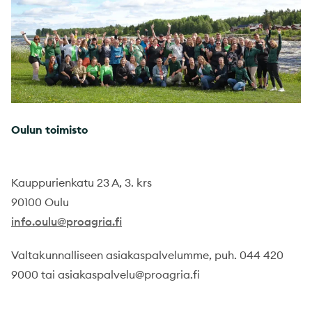
Oulun toimisto
Kauppurienkatu 23 A, 3. krs
90100 Oulu
info.oulu@proagria.fi
Valtakunnalliseen asiakaspalvelumme, puh. 044 420
9000 tai asiakaspalvelu@proagria.fi