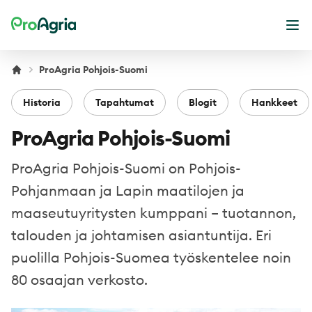
ProAgria
Ava
ProAgria Pohjois-Suomi
Historia
Tapahtumat
Blogit
Hankkeet
ProAgria Pohjois-Suomi
ProAgria Pohjois-Suomi on Pohjois-
Pohjanmaan ja Lapin maatilojen ja
maaseutuyritysten kumppani – tuotannon,
talouden ja johtamisen asiantuntija. Eri
puolilla Pohjois-Suomea työskentelee noin
80 osaajan verkosto.