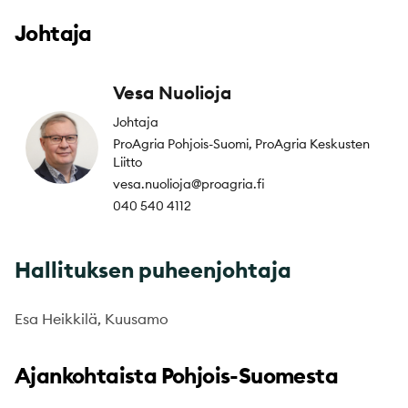
Johtaja
Vesa Nuolioja
Johtaja
ProAgria Pohjois-Suomi, ProAgria Keskusten
Liitto
vesa.nuolioja@proagria.fi
040 540 4112
Hallituksen puheenjohtaja
Esa Heikkilä, Kuusamo
Ajankohtaista Pohjois-Suomesta