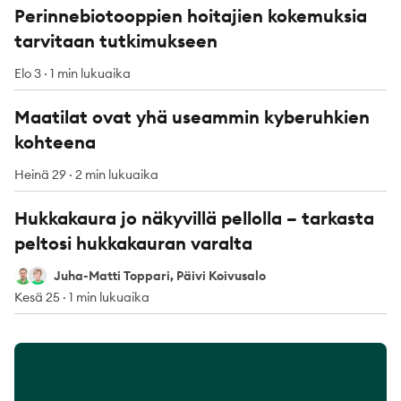
Perinnebiotooppien hoitajien kokemuksia
tarvitaan tutkimukseen
Elo 3
·
1 min lukuaika
Maatilat ovat yhä useammin kyberuhkien
kohteena
Heinä 29
·
2 min lukuaika
Hukkakaura jo näkyvillä pellolla – tarkasta
peltosi hukkakauran varalta
Juha-Matti Toppari
Päivi Koivusalo
Juha-Matti Toppari, Päivi Koivusalo
Kesä 25
·
1 min lukuaika