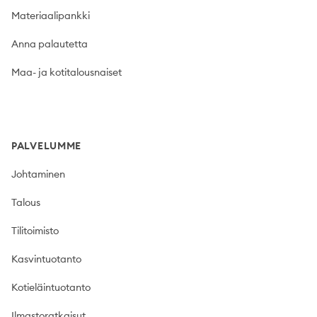
Materiaalipankki
Anna palautetta
Maa- ja kotitalousnaiset
PALVELUMME
Johtaminen
Talous
Tilitoimisto
Kasvintuotanto
Kotieläintuotanto
Ilmastoratkaisut