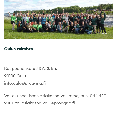
Oulun toimisto
Kauppurienkatu 23 A, 3. krs
90100 Oulu
info.oulu@proagria.fi
Valtakunnalliseen asiakaspalvelumme, puh. 044 420
9000 tai asiakaspalvelu@proagria.fi