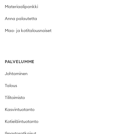
Materiaalipankki
Anna palautetta
Maa- ja kotitalousnaiset
PALVELUMME
Johtaminen
Talous
Tilitoimisto
Kasvintuotanto
Kotieläintuotanto
Ilmastoratkaisut