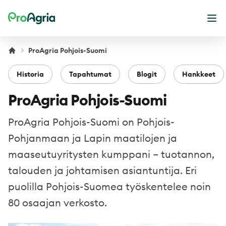
ProAgria
Ava
ProAgria Pohjois-Suomi
Historia
Tapahtumat
Blogit
Hankkeet
ProAgria Pohjois-Suomi
ProAgria Pohjois-Suomi on Pohjois-
Pohjanmaan ja Lapin maatilojen ja
maaseutuyritysten kumppani – tuotannon,
talouden ja johtamisen asiantuntija. Eri
puolilla Pohjois-Suomea työskentelee noin
80 osaajan verkosto.