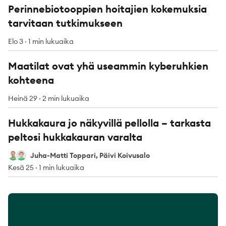
Perinnebiotooppien hoitajien kokemuksia
tarvitaan tutkimukseen
Elo 3
·
1 min lukuaika
Maatilat ovat yhä useammin kyberuhkien
kohteena
Heinä 29
·
2 min lukuaika
Hukkakaura jo näkyvillä pellolla – tarkasta
peltosi hukkakauran varalta
Juha-Matti Toppari
Päivi Koivusalo
Juha-Matti Toppari, Päivi Koivusalo
Kesä 25
·
1 min lukuaika