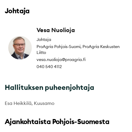
Johtaja
Vesa Nuolioja
Johtaja
ProAgria Pohjois-Suomi, ProAgria Keskusten
Liitto
vesa.nuolioja@proagria.fi
040 540 4112
Hallituksen puheenjohtaja
Esa Heikkilä, Kuusamo
Ajankohtaista Pohjois-Suomesta