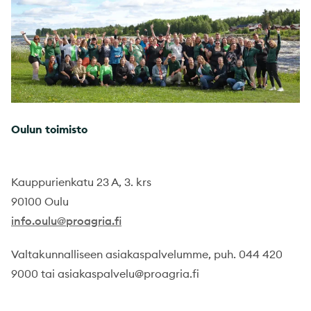
Oulun toimisto
Kauppurienkatu 23 A, 3. krs
90100 Oulu
info.oulu@proagria.fi
Valtakunnalliseen asiakaspalvelumme, puh. 044 420
9000 tai asiakaspalvelu@proagria.fi