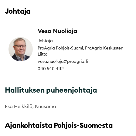
Johtaja
Vesa Nuolioja
Johtaja
ProAgria Pohjois-Suomi, ProAgria Keskusten
Liitto
vesa.nuolioja@proagria.fi
040 540 4112
Hallituksen puheenjohtaja
Esa Heikkilä, Kuusamo
Ajankohtaista Pohjois-Suomesta