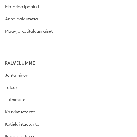
Materiaalipankki
Anna palautetta
Maa- ja kotitalousnaiset
PALVELUMME
Johtaminen
Talous
Tilitoimisto
Kasvintuotanto
Kotieläintuotanto
Ilmastoratkaisut