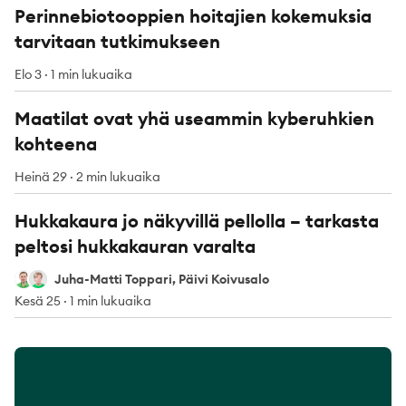
Perinnebiotooppien hoitajien kokemuksia
tarvitaan tutkimukseen
Elo 3
·
1 min lukuaika
Maatilat ovat yhä useammin kyberuhkien
kohteena
Heinä 29
·
2 min lukuaika
Hukkakaura jo näkyvillä pellolla – tarkasta
peltosi hukkakauran varalta
Juha-Matti Toppari
Päivi Koivusalo
Juha-Matti Toppari, Päivi Koivusalo
Kesä 25
·
1 min lukuaika