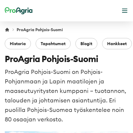
ProAgria
Ava
ProAgria Pohjois-Suomi
Historia
Tapahtumat
Blogit
Hankkeet
ProAgria Pohjois-Suomi
ProAgria Pohjois-Suomi on Pohjois-
Pohjanmaan ja Lapin maatilojen ja
maaseutuyritysten kumppani – tuotannon,
talouden ja johtamisen asiantuntija. Eri
puolilla Pohjois-Suomea työskentelee noin
80 osaajan verkosto.