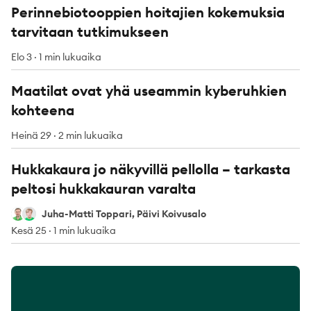
Perinnebiotooppien hoitajien kokemuksia
tarvitaan tutkimukseen
Elo 3
·
1 min lukuaika
Maatilat ovat yhä useammin kyberuhkien
kohteena
Heinä 29
·
2 min lukuaika
Hukkakaura jo näkyvillä pellolla – tarkasta
peltosi hukkakauran varalta
Juha-Matti Toppari
Päivi Koivusalo
Juha-Matti Toppari, Päivi Koivusalo
Kesä 25
·
1 min lukuaika