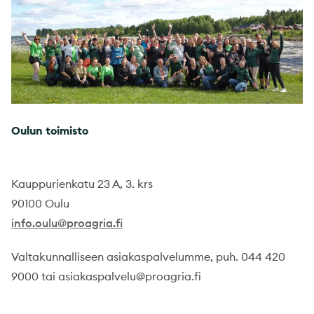
Oulun toimisto
Kauppurienkatu 23 A, 3. krs
90100 Oulu
info.oulu@proagria.fi
Valtakunnalliseen asiakaspalvelumme, puh. 044 420
9000 tai asiakaspalvelu@proagria.fi