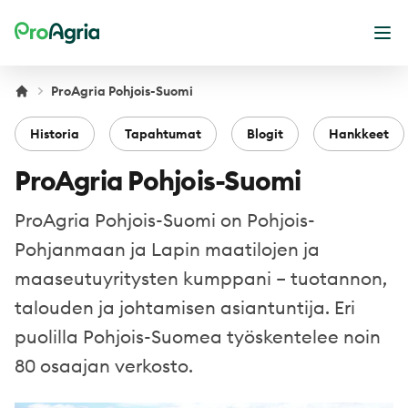
ProAgria
Ava
ProAgria Pohjois-Suomi
Historia
Tapahtumat
Blogit
Hankkeet
ProAgria Pohjois-Suomi
ProAgria Pohjois-Suomi on Pohjois-
Pohjanmaan ja Lapin maatilojen ja
maaseutuyritysten kumppani – tuotannon,
talouden ja johtamisen asiantuntija. Eri
puolilla Pohjois-Suomea työskentelee noin
80 osaajan verkosto.