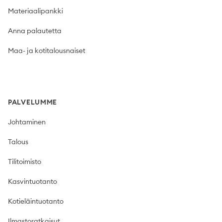
Materiaalipankki
Anna palautetta
Maa- ja kotitalousnaiset
PALVELUMME
Johtaminen
Talous
Tilitoimisto
Kasvintuotanto
Kotieläintuotanto
Ilmastoratkaisut