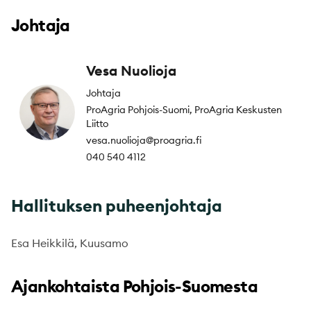
Johtaja
Vesa Nuolioja
Johtaja
ProAgria Pohjois-Suomi, ProAgria Keskusten
Liitto
vesa.nuolioja@proagria.fi
040 540 4112
Hallituksen puheenjohtaja
Esa Heikkilä, Kuusamo
Ajankohtaista Pohjois-Suomesta