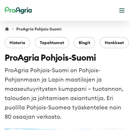
ProAgria
Ava
ProAgria Pohjois-Suomi
Historia
Tapahtumat
Blogit
Hankkeet
ProAgria Pohjois-Suomi
ProAgria Pohjois-Suomi on Pohjois-
Pohjanmaan ja Lapin maatilojen ja
maaseutuyritysten kumppani – tuotannon,
talouden ja johtamisen asiantuntija. Eri
puolilla Pohjois-Suomea työskentelee noin
80 osaajan verkosto.