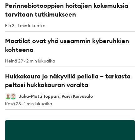
Perinnebiotooppien hoitajien kokemuksia
tarvitaan tutkimukseen
Elo 3
·
1 min lukuaika
Maatilat ovat yhä useammin kyberuhkien
kohteena
Heinä 29
·
2 min lukuaika
Hukkakaura jo näkyvillä pellolla – tarkasta
peltosi hukkakauran varalta
Juha-Matti Toppari
Päivi Koivusalo
Juha-Matti Toppari, Päivi Koivusalo
Kesä 25
·
1 min lukuaika