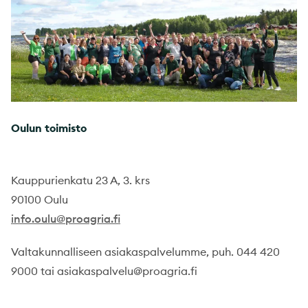
Oulun toimisto
Kauppurienkatu 23 A, 3. krs
90100 Oulu
info.oulu@proagria.fi
Valtakunnalliseen asiakaspalvelumme, puh. 044 420
9000 tai asiakaspalvelu@proagria.fi