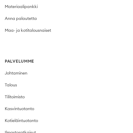
Materiaalipankki
Anna palautetta
Maa- ja kotitalousnaiset
PALVELUMME
Johtaminen
Talous
Tilitoimisto
Kasvintuotanto
Kotieläintuotanto
Ilmastoratkaisut