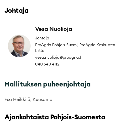
Johtaja
Vesa Nuolioja
Johtaja
ProAgria Pohjois-Suomi, ProAgria Keskusten
Liitto
vesa.nuolioja@proagria.fi
040 540 4112
Hallituksen puheenjohtaja
Esa Heikkilä, Kuusamo
Ajankohtaista Pohjois-Suomesta