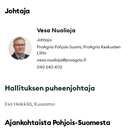
Johtaja
Vesa Nuolioja
Johtaja
ProAgria Pohjois-Suomi, ProAgria Keskusten
Liitto
vesa.nuolioja@proagria.fi
040 540 4112
Hallituksen puheenjohtaja
Esa Heikkilä, Kuusamo
Ajankohtaista Pohjois-Suomesta