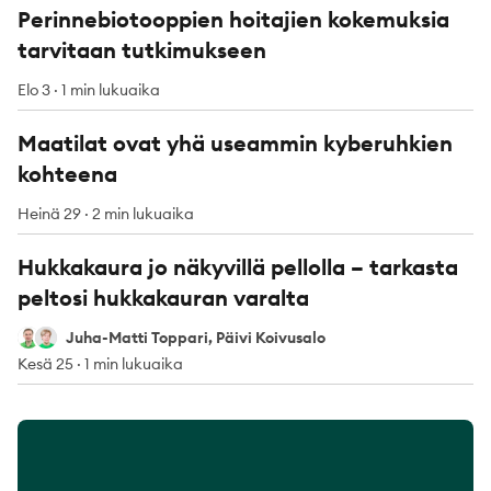
Perinnebiotooppien hoitajien kokemuksia
tarvitaan tutkimukseen
Elo 3
·
1 min lukuaika
Maatilat ovat yhä useammin kyberuhkien
kohteena
Heinä 29
·
2 min lukuaika
Hukkakaura jo näkyvillä pellolla – tarkasta
peltosi hukkakauran varalta
Juha-Matti Toppari
Päivi Koivusalo
Juha-Matti Toppari, Päivi Koivusalo
Kesä 25
·
1 min lukuaika