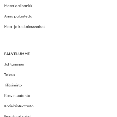
Materiaalipankki
Anna palautetta
Maa- ja kotitalousnaiset
PALVELUMME
Johtaminen
Talous
Tilitoimisto
Kasvintuotanto
Kotieläintuotanto
Ilmastoratkaisut