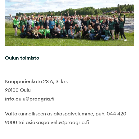
Oulun toimisto
Kauppurienkatu 23 A, 3. krs
90100 Oulu
info.oulu@proagria.fi
Valtakunnalliseen asiakaspalvelumme, puh. 044 420
9000 tai asiakaspalvelu@proagria.fi