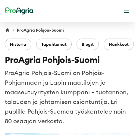
ProAgria
Ava
ProAgria Pohjois-Suomi
Historia
Tapahtumat
Blogit
Hankkeet
ProAgria Pohjois-Suomi
ProAgria Pohjois-Suomi on Pohjois-
Pohjanmaan ja Lapin maatilojen ja
maaseutuyritysten kumppani – tuotannon,
talouden ja johtamisen asiantuntija. Eri
puolilla Pohjois-Suomea työskentelee noin
80 osaajan verkosto.