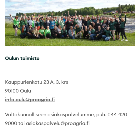
Oulun toimisto
Kauppurienkatu 23 A, 3. krs
90100 Oulu
info.oulu@proagria.fi
Valtakunnalliseen asiakaspalvelumme, puh. 044 420
9000 tai asiakaspalvelu@proagria.fi