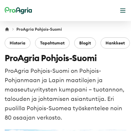
ProAgria
Ava
ProAgria Pohjois-Suomi
Historia
Tapahtumat
Blogit
Hankkeet
ProAgria Pohjois-Suomi
ProAgria Pohjois-Suomi on Pohjois-
Pohjanmaan ja Lapin maatilojen ja
maaseutuyritysten kumppani – tuotannon,
talouden ja johtamisen asiantuntija. Eri
puolilla Pohjois-Suomea työskentelee noin
80 osaajan verkosto.