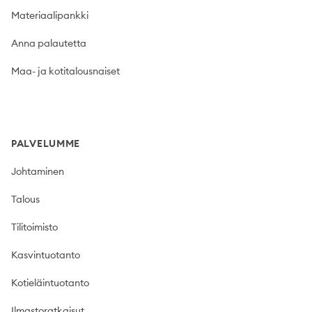
Materiaalipankki
Anna palautetta
Maa- ja kotitalousnaiset
PALVELUMME
Johtaminen
Talous
Tilitoimisto
Kasvintuotanto
Kotieläintuotanto
Ilmastoratkaisut