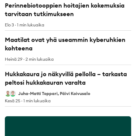
Perinnebiotooppien hoitajien kokemuksia
tarvitaan tutkimukseen
Elo 3
·
1 min lukuaika
Maatilat ovat yhä useammin kyberuhkien
kohteena
Heinä 29
·
2 min lukuaika
Hukkakaura jo näkyvillä pellolla – tarkasta
peltosi hukkakauran varalta
Juha-Matti Toppari
Päivi Koivusalo
Juha-Matti Toppari, Päivi Koivusalo
Kesä 25
·
1 min lukuaika