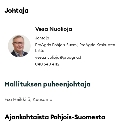
Johtaja
Vesa Nuolioja
Johtaja
ProAgria Pohjois-Suomi, ProAgria Keskusten
Liitto
vesa.nuolioja@proagria.fi
040 540 4112
Hallituksen puheenjohtaja
Esa Heikkilä, Kuusamo
Ajankohtaista Pohjois-Suomesta