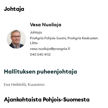
Johtaja
Vesa Nuolioja
Johtaja
ProAgria Pohjois-Suomi, ProAgria Keskusten
Liitto
vesa.nuolioja@proagria.fi
040 540 4112
Hallituksen puheenjohtaja
Esa Heikkilä, Kuusamo
Ajankohtaista Pohjois-Suomesta