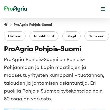
ProAgria
Ava
ProAgria Pohjois-Suomi
Historia
Tapahtumat
Blogit
Hankkeet
ProAgria Pohjois-Suomi
ProAgria Pohjois-Suomi on Pohjois-
Pohjanmaan ja Lapin maatilojen ja
maaseutuyritysten kumppani – tuotannon,
talouden ja johtamisen asiantuntija. Eri
puolilla Pohjois-Suomea työskentelee noin
80 osaajan verkosto.