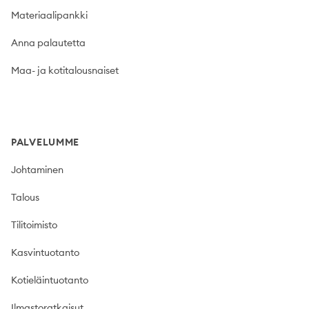
Materiaalipankki
Anna palautetta
Maa- ja kotitalousnaiset
PALVELUMME
Johtaminen
Talous
Tilitoimisto
Kasvintuotanto
Kotieläintuotanto
Ilmastoratkaisut