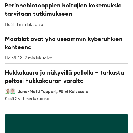
Perinnebiotooppien hoitajien kokemuksia
tarvitaan tutkimukseen
Elo 3
·
1 min lukuaika
Maatilat ovat yhä useammin kyberuhkien
kohteena
Heinä 29
·
2 min lukuaika
Hukkakaura jo näkyvillä pellolla – tarkasta
peltosi hukkakauran varalta
Juha-Matti Toppari
Päivi Koivusalo
Juha-Matti Toppari, Päivi Koivusalo
Kesä 25
·
1 min lukuaika