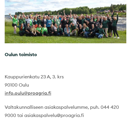
Oulun toimisto
Kauppurienkatu 23 A, 3. krs
90100 Oulu
info.oulu@proagria.fi
Valtakunnalliseen asiakaspalvelumme, puh. 044 420
9000 tai asiakaspalvelu@proagria.fi