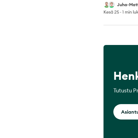
Juha-Matti Toppa
Päivi Koivusalo
Juha-Matti
Kesä 25
·
1 min l
Hen
Tutustu P
Asiant