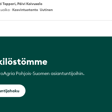
ri
 Toppari, Päivi Koivusalo
ukuaika
·
Kasvintuotanto
Uutinen
kilöstömme
roAgria Pohjois-Suomen asiantuntijoihin.
untijahaku