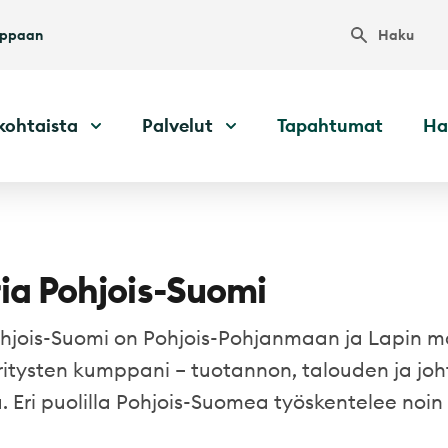
Haku
uppaan
kohtaista
Palvelut
Tapahtumat
Ha
ia Pohjois-Suomi
hjois-Suomi on Pohjois-Pohjanmaan ja Lapin ma
itysten kumppani – tuotannon, talouden ja jo
a. Eri puolilla Pohjois-Suomea työskentelee noi