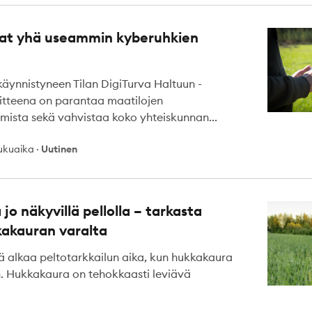
vat yhä useammin kyberuhkien
äynnistyneen Tilan DigiTurva Haltuun -
itteena on parantaa maatilojen
mista sekä vahvistaa koko yhteiskunnan...
lukuaika
·
Uutinen
jo näkyvillä pellolla – tarkasta
kakauran varalta
llä alkaa peltotarkkailun aika, kun hukkakaura
in. Hukkakaura on tehokkaasti leviävä