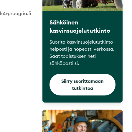
lu@proagria.fi
Sähköinen
kasvinsuojelututkinto
Suorita kasvinsuojelututkinto
helposti ja nopeasti verkossa.
Saat todistuksen heti
sähköpostiisi.
Siirry suorittamaan
tutkintoa