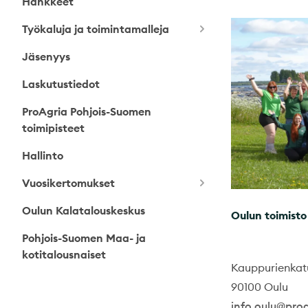
Hankkeet
Työkaluja ja toimintamalleja
Jäsenyys
Laskutustiedot
ProAgria Pohjois-Suomen
toimipisteet
Hallinto
Vuosikertomukset
Oulun Kalatalouskeskus
Oulun toimisto
Pohjois-Suomen Maa- ja
kotitalousnaiset
Kauppurienkatu
90100 Oulu
info.oulu@proa