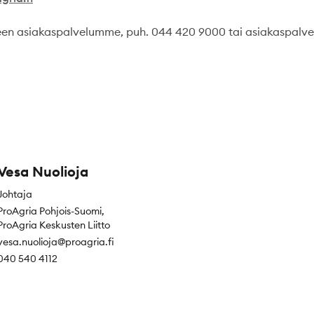
een asiakaspalvelumme, puh. 044 420 9000 tai asiakaspalve
Vesa Nuolioja
Johtaja
ProAgria Pohjois-Suomi,
ProAgria Keskusten Liitto
vesa.nuolioja@proagria.fi
040 540 4112