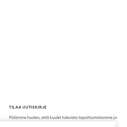
TILAA UUTISKIRJE
Pidämme huolen, että kuulet tulevista tapahtumistamme ja
uutuuksista ensimmäisten joukossa.