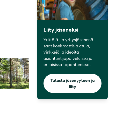
Liity jäseneksi
Yrittäjä- ja yritysjäsenenä
saat konkreettisia etuja,
vinkkejä ja ideoita
asiantuntijapalveluissa ja
erilaisissa tapahtumissa.
Tutustu jäsenyyteen ja
liity