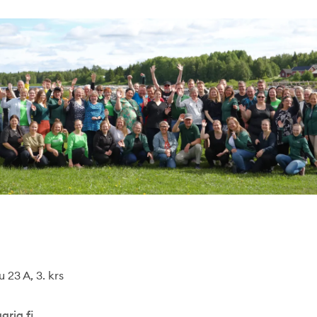
 23 A, 3. krs
gria.fi