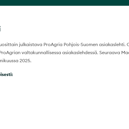
i
uosittain julkaistava ProAgria Pohjois-Suomen asiakaslehti
oAgrian valtakunnallisessa asiakaslehdessä. Seuraava Maa
lmikuussa 2025.
isesti: