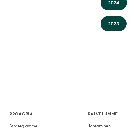
2024
2023
Footer
PROAGRIA
PALVELUMME
Strategiamme
Johtaminen