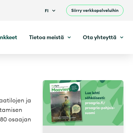
Siirry verkkopalveluihin
FI
nkkeet
Tietoa meistä
Ota yhteyttä
atilojen ja
htamisen
n 80 osaajan