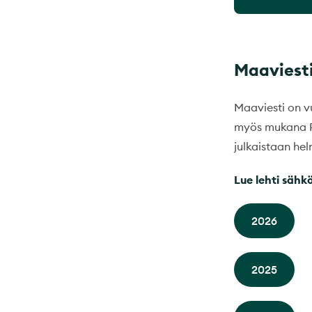
Maaviest
Maaviesti on v
myös mukana Pr
julkaistaan he
Lue lehti sähkö
2026
2025