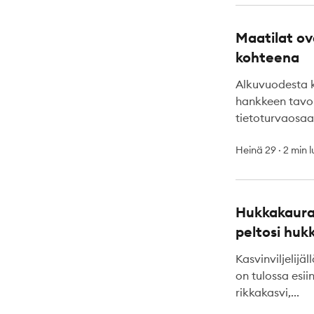
Maatilat o
kohteena
Alkuvuodesta k
hankkeen tavo
tietoturvaosaa
Heinä 29
·
2 min 
Hukkakaura 
peltosi huk
Kasvinviljelijä
on tulossa esi
rikkakasvi,...