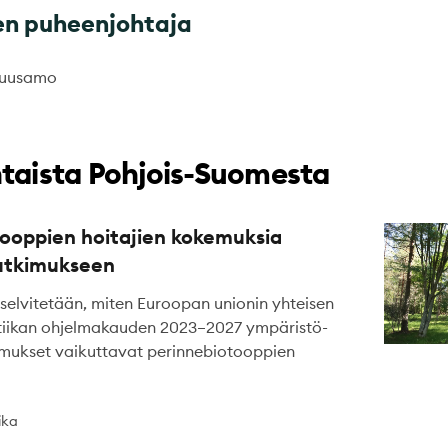
en puheenjohtaja
 Kuusamo
taista Pohjois-Suomesta
ooppien hoitajien kokemuksia
tutkimukseen
selvitetään, miten Euroopan unionin yhteisen
tiikan ohjelmakauden 2023–2027 ympäristö-
umukset vaikuttavat perinnebiotooppien
ika