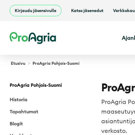
Kirjaudu jäsensivulle
Katso jäsenedut
Verkkoka
ProAgria
Ajan
Etusivu
ProAgria Pohjois-Suomi
ProAgr
ProAgria Pohjois-Suomi
Historia
ProAgria Po
maaseutuyr
Tapahtumat
asiantuntij
Blogit
verkosto.